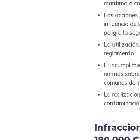
marítima o c
Las acciones 
influencia de
peligro la seg
La utilizació
reglamento.
El incumplimi
normas sobre 
comunes del 
La realizació
contaminación
Infraccio
180.000 €