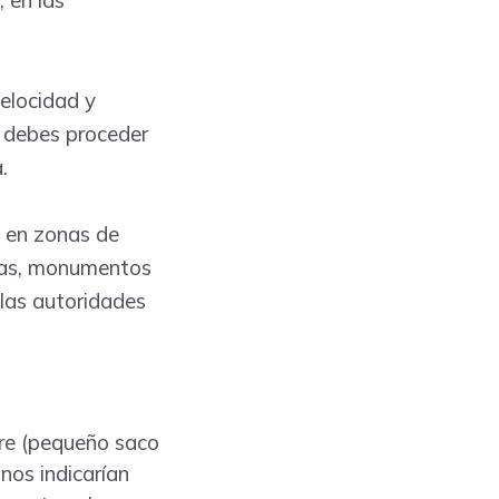
 en las
velocidad y
e debes proceder
.
n en zonas de
idas, monumentos
 las autoridades
bre (pequeño saco
nos indicarían