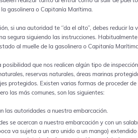
elen realizar tanto al entrar como al salir de puerto,
 la gasolinera o Capitanía Marítima.
, si una autoridad te ‘’da el alto’’, debes reducir la 
ma segura siguiendo las instrucciones. Habitualment
tado al muelle de la gasolinera o Capitanía Marítima
 posibilidad que nos realicen algún tipo de inspecció
naturales, reservas naturales, áreas marinas proteg
jes protegidos. Existen varias formas de proceder de
ero las más comunes, son las siguientes:
an las autoridades a nuestra embarcación.
des se acercan a nuestra embarcación y con un sala
boca va sujeta a un aro unido a un mango) extendido 