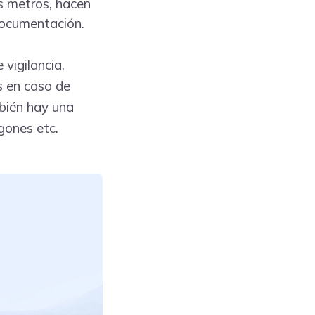
s metros, hacen
documentación.
vigilancia,
s en caso de
bién hay una
gones etc.