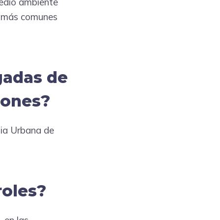
medio ambiente
es más comunes
gadas de
iones?
dia Urbana de
roles?