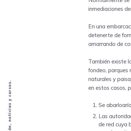
Normalmente se su
inmediaciones de
En una embarcación
detenerte de for
amarrando de cos
También existe la
fondeo, parques 
naturales y paisa
en estos casos, p
Se abarloarí
Las autorida
de red cuya 