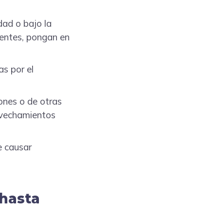
dad o bajo la
ientes, pongan en
as por el
iones o de otras
ovechamientos
e causar
 hasta