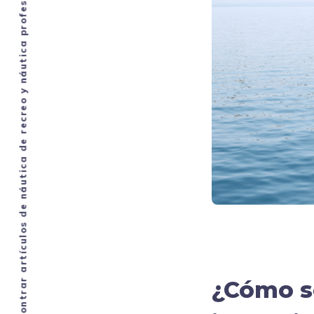
En el blog puedes encontrar artículos de náutica de recreo y náutica profesional: opiniones de alumnos, consejos para la navegación, noticias y cursos.
¿Cómo se